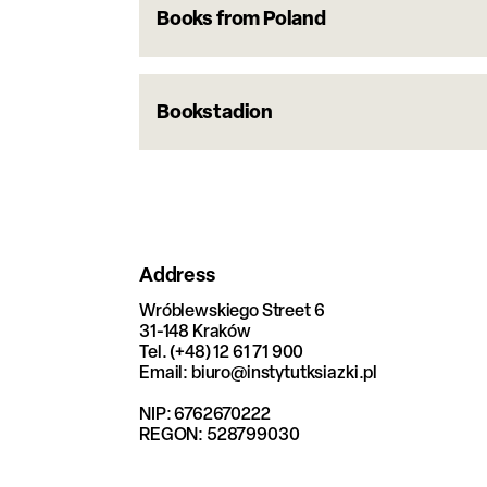
Books from Poland
Bookstadion
Address
Wróblewskiego Street 6
31-148 Kraków
Tel. (+48) 12 61 71 900
Email: biuro@instytutksiazki.pl
NIP: 6762670222
REGON: 528799030