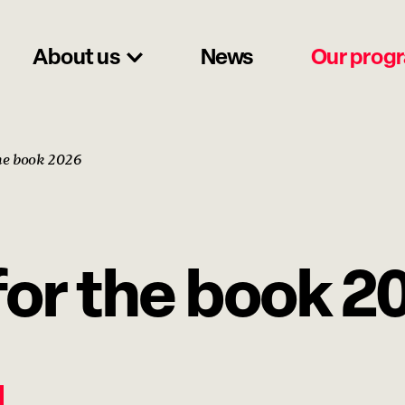
About us
News
Our prog
he book 2026
for the book 2