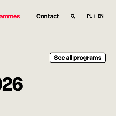
rammes
Contact
PL
EN
See all programs
026