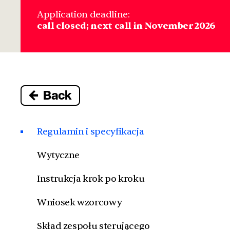
Application deadline:
call closed; next call in November 2026
Back
Regulamin i specyfikacja
Wytyczne
Instrukcja krok po kroku
Wniosek wzorcowy
Skład zespołu sterującego